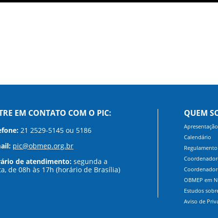
TRE EM CONTATO COM O PIC:
QUEM S
Apresentação
efone:
21 2529-5145 ou 5186
Calendário
ail:
pic@obmep.org.br
Regulamento
Coordenadore
ário de atendimento:
segunda a
ta, de 08h às 17h (horário de Brasília)
Coordenadore
OBMEP em N
Estudos sob
Aviso de Priv