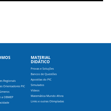
OMOS
MATERIAL
DIDÁTICO
Provas e Soluções
Bancos de Questões
Apostilas do PIC
s Regionais
Simulados
s Orientadores PIC
Vídeos
úmeros
Matemática Mundo Afora
re a OBMEP
Links e outras Olimpíadas
acidade