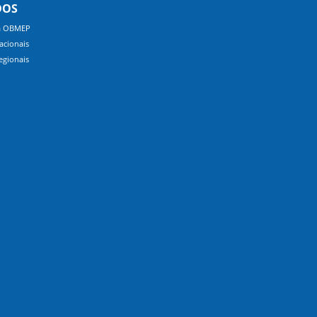
DOS
a OBMEP
acionais
egionais