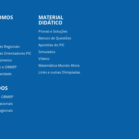
OMOS
MATERIAL
DIDÁTICO
Provas e Soluções
Bancos de Questões
Apostilas do PIC
s Regionais
Simulados
s Orientadores PIC
Vídeos
úmeros
Matemática Mundo Afora
re a OBMEP
Links e outras Olimpíadas
acidade
DOS
a OBMEP
acionais
egionais