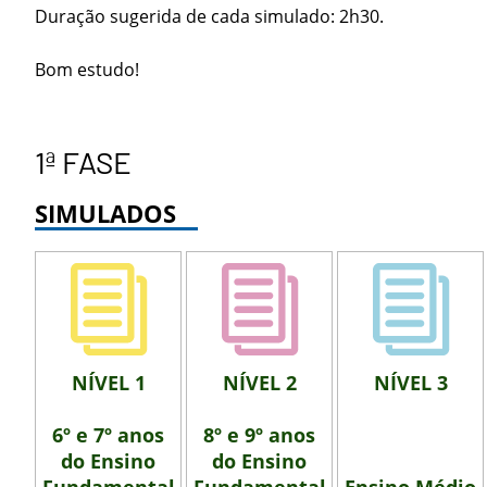
Duração sugerida de cada simulado: 2h30.
Bom estudo!
1ª FASE
SIMULADOS
NÍVEL 1
NÍVEL 2
NÍVEL 3
6º e 7º anos
8º e 9º anos
do Ensino
do Ensino
Fundamental
Fundamental
Ensino Médio