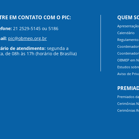
TRE EM CONTATO COM O PIC:
QUEM S
Apresentação
efone:
21 2529-5145 ou 5186
Calendário
ail:
pic@obmep.org.br
Regulamento
Coordenadore
ário de atendimento:
segunda a
ta, de 08h às 17h (horário de Brasília)
Coordenadore
OBMEP em N
Estudos sob
Aviso de Priv
PREMIA
Premiados d
Cerimônias N
Cerimônias R