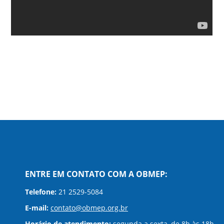
ENTRE EM CONTATO COM A OBMEP:
Telefone:
21 2529-5084
E-mail:
contato@obmep.org.br
Horário de atendimento:
segunda a sexta, de 8h às 18h