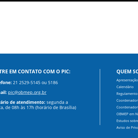
TRE EM CONTATO COM O PIC:
QUEM S
Apresentação
efone:
21 2529-5145 ou 5186
Calendário
ail:
pic@obmep.org.br
Regulamento
Coordenadore
ário de atendimento:
segunda a
ta, de 08h às 17h (horário de Brasília)
Coordenadore
OBMEP em N
Estudos sob
Aviso de Priv