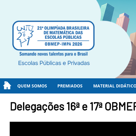
QUEM SOMOS
PREMIADOS
MATERIAL DIDÁTIC
Delegações 16ª e 17ª OBME