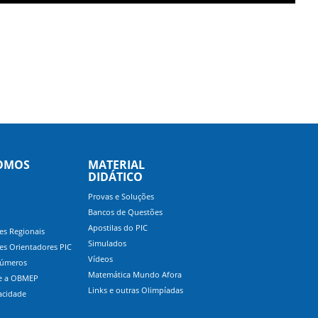
OMOS
MATERIAL
DIDÁTICO
Provas e Soluções
Bancos de Questões
Apostilas do PIC
s Regionais
Simulados
s Orientadores PIC
Vídeos
úmeros
Matemática Mundo Afora
re a OBMEP
Links e outras Olimpíadas
acidade