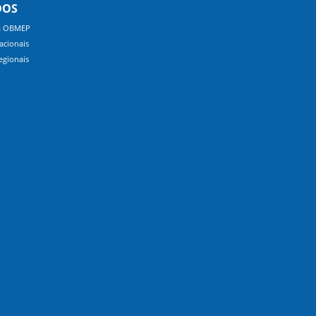
DOS
a OBMEP
acionais
egionais