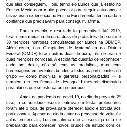
que eles conseguem. Hoje, tenho ex-alunos que já estão no 
Ensino Médio com muito potencial para seguir estudando e 
talvez essa experiência no Ensino Fundamental tenha dado a 
confiança que precisavam para conseguir”, afirma.
Para a escola, o resultado foi perceptível. Até 2019, 
foram uma medalha de ouro, duas de prata, três de bronze e 
30 menções honrosas conquistadas por alunos na OBMEP. 
Além disso, nas Olimpíadas de Matemática do Distrito 
Federal (OMDF) foram outras duas de ouro, três de prata e 
duas menções honrosas. A escola faz questão de reconhecer 
cada um deles, não só com as medalhas, mas com 
homenagens em eventos, brindes a todos os participantes do 
grupo — como mochilas e garrafas personalizadas 
—
 e 
também um certificado de destaque bimestral, distribuído 
para alunos que se esforçaram no período. 
Antes da pandemia de covid-19, no dia da prova da 2ª 
fase, a comunidade escolar entrava em festa: professores 
foram até o local de prova para oferecer apoio e torcida aos 
participantes. Apesar de ainda estar no processo de volta às 
aulas presenciais, Luciane afirma que a escola já está se 
preparando para começar novos grupos de estudo com os 