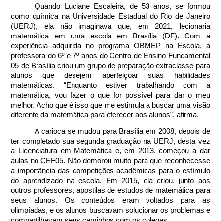
Quando Luciane Escaleira, de 53 anos, se formou 
como química na Universidade Estadual do Rio de Janeiro 
(UERJ), ela não imaginava que, em 2021, lecionaria 
matemática em uma escola em Brasília (DF). Com a 
experiência adquirida no programa OBMEP na Escola, a 
professora do 6º e 7º anos do Centro de Ensino Fundamental 
05 de Brasília criou um grupo de preparação extraclasse para 
alunos que desejem aperfeiçoar suas habilidades 
matemáticas. “Enquanto estiver trabalhando com a 
matemática, vou fazer o que for possível para dar o meu 
melhor. Acho que é isso que me estimula a buscar uma visão 
diferente da matemática para oferecer aos alunos”, afirma.
A carioca se mudou para Brasília em 2008, depois de 
ter completado sua segunda graduação na UERJ, desta vez 
a Licenciatura em Matemática e, em 2013, começou a dar 
aulas no CEF05. Não demorou muito para que reconhecesse 
a importância das competições acadêmicas para o estímulo 
do aprendizado na escola. Em 2015, ela criou, junto aos 
outros professores, apostilas de estudos de matemática para 
seus alunos. Os conteúdos eram voltados para as 
olimpíadas, e os alunos buscavam solucionar os problemas e 
compartilhavam seus caminhos com os colegas.