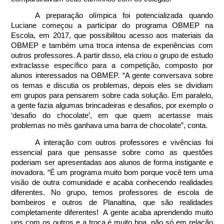
A preparação olímpica foi potencializada quando 
Luciane começou a participar do programa OBMEP na 
Escola, em 2017, que possibilitou acesso aos materiais da 
OBMEP e também uma troca intensa de experiências com 
outros professores. A partir disso, ela criou o grupo de estudo 
extraclasse específico para a competição, composto por 
alunos interessados na OBMEP. “A gente conversava sobre 
os temas e discutia os problemas, depois eles se dividiam 
em grupos para pensarem sobre cada solução. Em paralelo, 
a gente fazia algumas brincadeiras e desafios, por exemplo o 
‘desafio do chocolate’, em que quem acertasse mais 
problemas no mês ganhava uma barra de chocolate”, conta. 
A interação com outros professores e vivências foi 
essencial para que pensasse sobre como as questões 
poderiam ser apresentadas aos alunos de forma instigante e 
inovadora. “É um programa muito bom porque você tem uma 
visão de outra comunidade e acaba conhecendo realidades 
diferentes. No grupo, temos professores de escola de 
bombeiros e outros de Planaltina, que são realidades 
completamente diferentes!  A gente acaba aprendendo muito 
uns com os outros e a troca é muito boa, não só em relação 