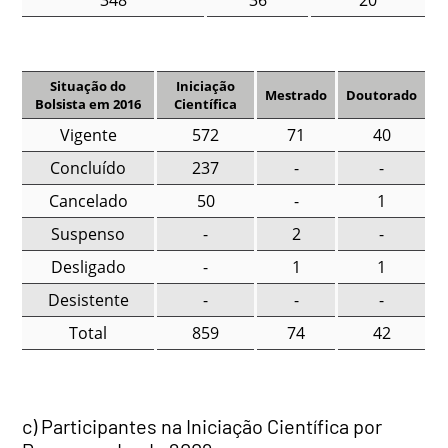
348
36
20
Situação do
Iniciação
Mestrado
Doutorado
Bolsista em 2016
Científica
Vigente
572
71
40
Concluído
237
-
-
Cancelado
50
-
1
Suspenso
-
2
-
Desligado
-
1
1
Desistente
-
-
-
Total
859
74
42
c) Participantes na Iniciação Científica por